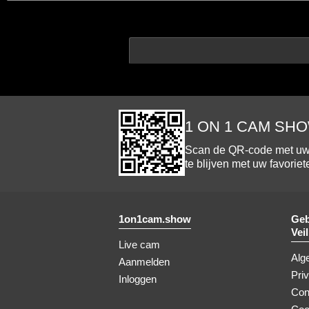
1 ON 1 CAM SHO
Scan de QR-code met uw 
te blijven met uw favoriet
1on1cam.show
Geb
Vei
Live cam
Alg
Aanmelden
Pri
Inloggen
Con