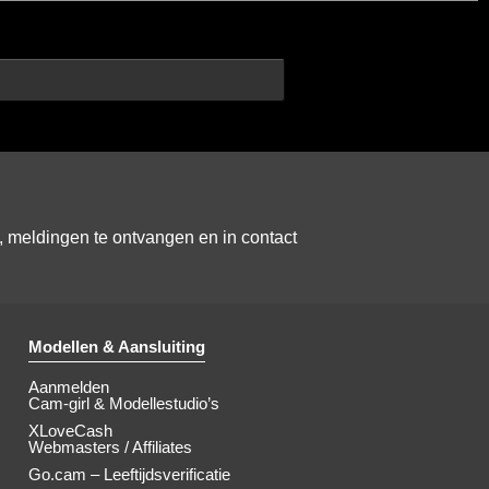
meldingen te ontvangen en in contact
Modellen & Aansluiting
Aanmelden
Cam-girl & Modellestudio’s
XLoveCash
Webmasters / Affiliates
Go.cam – Leeftijdsverificatie